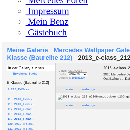
Mercedes Foren
Impressum
Mein Benz
Gästebuch
Meine Galerie
Mercedes Wallpaper Gale
Klasse (Baureihe 212)
2013_e-class_212
2013_e-class_
Datum: 08/14/2013
Erweiterte Suche
2013 Mercedes-Ben
Größe:
Vollgröße:
1920x1200
Quelle/Source: Da
E-Klasse (Baureihe 212)
1. 212_E-Klass...
erste
vorherige
...
115. 2013_E-Klas...
116. 2013_E-Klas...
erste
vorherige
117. 2013_e-clas...
118. 2013_e-clas...
119. 2013_e-clas...
120. 2013_e-clas...
121. 2013_e-clas...