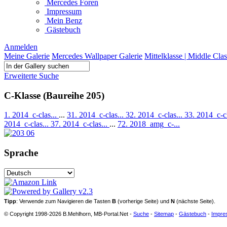
Mercedes Foren
Impressum
Mein Benz
Gästebuch
Anmelden
Meine Galerie
Mercedes Wallpaper Galerie
Mittelklasse | Middle Clas
Erweiterte Suche
C-Klasse (Baureihe 205)
1. 2014_c-clas...
...
31. 2014_c-clas...
32. 2014_c-clas...
33. 2014_c-cl
2014_c-clas...
37. 2014_c-clas...
...
72. 2018_amg_c-...
Sprache
Tipp
: Verwende zum Navigieren die Tasten
B
(vorherige Seite) und
N
(nächste Seite).
© Copyright 1998-2026 B.Mehlhorn, MB-Portal.Net -
Suche
-
Sitemap
-
Gästebuch
-
Impre