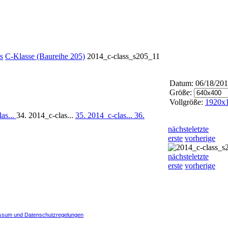
s
C-Klasse (Baureihe 205)
2014_c-class_s205_11
Datum: 06/18/20
Größe:
Vollgröße:
1920x
as...
34. 2014_c-clas...
35. 2014_c-clas...
36.
nächste
letzte
erste
vorherige
nächste
letzte
erste
vorherige
ssum und Datenschutzregelungen