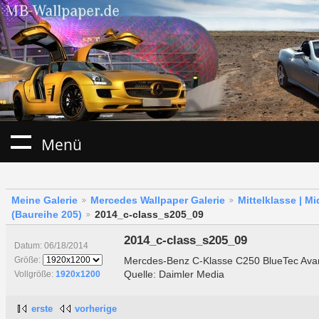
Menü
Meine Galerie
Mercedes Wallpaper Galerie
Mittelklasse | M
(Baureihe 205)
2014_c-class_s205_09
2014_c-class_s205_09
Datum: 06/18/2014
Mercdes-Benz C-Klasse C250 BlueTec Avan
Größe:
Quelle: Daimler Media
Vollgröße:
1920x1200
erste
vorherige