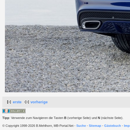
erste
vorherige
Tipp
: Verwende zum Navigieren die Tasten
B
(vorherige Seite) und
N
(nächste Seite).
© Copyright 1998-2026 B.Mehlhorn, MB-Portal.Net -
Suche
-
Sitemap
-
Gästebuch
-
Imp