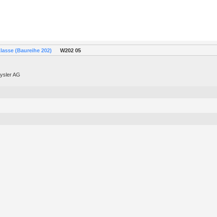
lasse (Baureihe 202)
W202 05
rysler AG