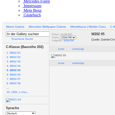
Mercedes Foren
Impressum
Mein Benz
Gästebuch
Meine Galerie
Mercedes Wallpaper Galerie
Mittelklasse | Middle Class
C-K
W202 05
Datum: 01/16/2007
Größe:
Erweiterte Suche
Quelle: DaimlerCh
Vollgröße:
1024x768
C-Klasse (Baureihe 202)
erste
vorherige
1. W202 01
2. W202 02
3. W202 03
erste
vorherige
4. W202 04
5. W202 05
6. W202 06
7. W202 07
8. W202 08
...
43. 1993_c-clas...
Sprache