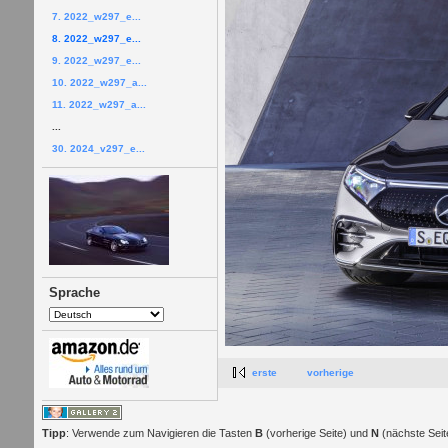
7. 2022_w297_e...
8. 2022_w297_e...
9. 2022_w297_e...
10. 2022_w297_a...
11. 2022_w297_a...
...
30. 2024_v297_e...
Sprache
erste
vorherige
Tipp
: Verwende zum Navigieren die Tasten
B
(vorherige Seite) und
N
(nächste Seit