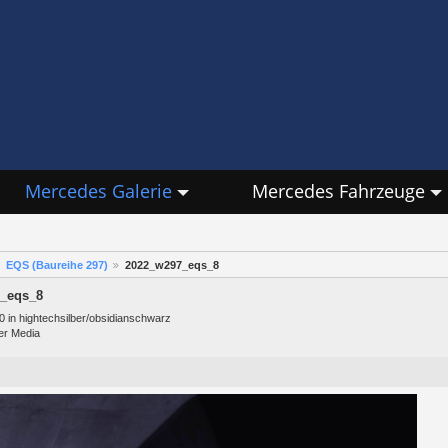
Mercedes Galerie
Mercedes Fahrzeuge
EQS (Baureihe 297)
2022_w297_eqs_8
_eqs_8
 in hightechsilber/obsidianschwarz
er Media