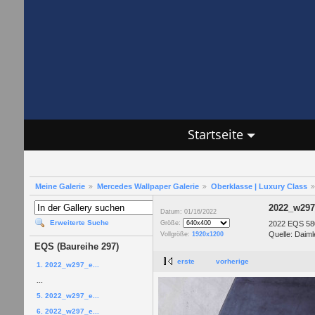
Startseite
Meine Galerie
Mercedes Wallpaper Galerie
Oberklasse | Luxury Class
2022_w297
Datum: 01/16/2022
Erweiterte Suche
2022 EQS 580
Größe:
Quelle: Daiml
Vollgröße:
1920x1200
EQS (Baureihe 297)
erste
vorherige
1. 2022_w297_e...
...
5. 2022_w297_e...
6. 2022_w297_e...