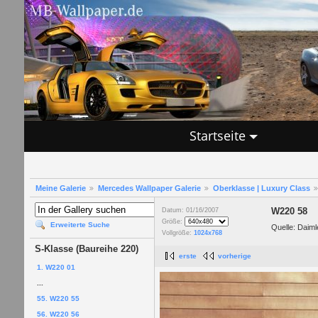
Startseite
Meine Galerie
Mercedes Wallpaper Galerie
Oberklasse | Luxury Class
W220 58
Datum: 01/16/2007
Größe:
Erweiterte Suche
Quelle: Daim
Vollgröße:
1024x768
S-Klasse (Baureihe 220)
erste
vorherige
1. W220 01
...
55. W220 55
56. W220 56