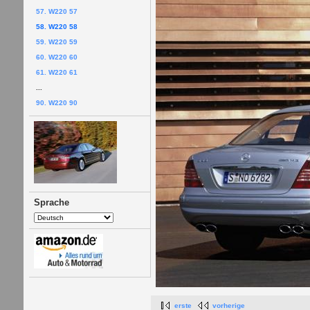
57. W220 57
58. W220 58
59. W220 59
60. W220 60
61. W220 61
...
90. W220 90
Sprache
erste
vorherige