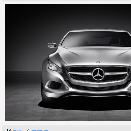
erste
vorherige