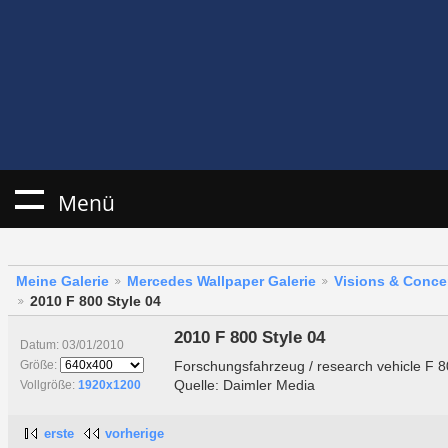
Menü
Meine Galerie
Mercedes Wallpaper Galerie
Visions & Conce
2010 F 800 Style 04
2010 F 800 Style 04
Datum: 03/01/2010
Forschungsfahrzeug / research vehicle F 8
Größe:
Quelle: Daimler Media
Vollgröße:
1920x1200
erste
vorherige