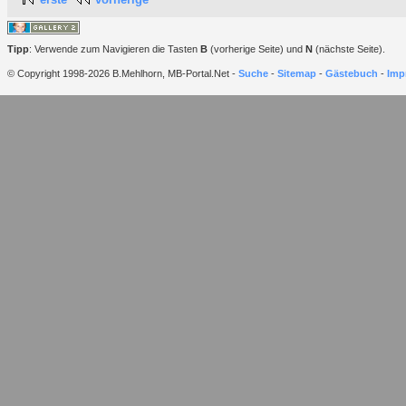
Tipp
: Verwende zum Navigieren die Tasten
B
(vorherige Seite) und
N
(nächste Seite).
© Copyright 1998-2026 B.Mehlhorn, MB-Portal.Net -
Suche
-
Sitemap
-
Gästebuch
-
Imp