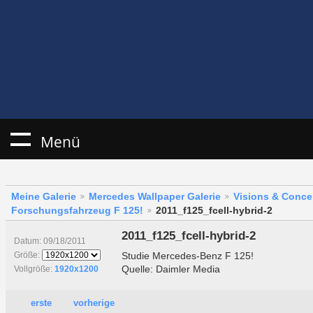
Menü
Meine Galerie
Mercedes Wallpaper Galerie
Visions & Conce
Forschungsfahrzeug F 125!
2011_f125_fcell-hybrid-2
2011_f125_fcell-hybrid-2
Datum: 09/18/2011
Studie Mercedes-Benz F 125!
Größe:
Quelle: Daimler Media
Vollgröße:
1920x1200
erste
vorherige