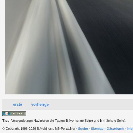
erste
vorherige
Tipp
: Verwende zum Navigieren die Tasten
B
(vorherige Seite) und
N
(nächste Seite).
© Copyright 1998-2026 B.Mehlhorn, MB-Portal.Net -
Suche
-
Sitemap
-
Gästebuch
-
Imp