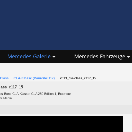
Mercedes Galerie
Mercedes Fahrzeuge
Class
CLA-Klasse (Baureihe 117)
2013_cla-class_c117_15
lass_c117_15
s-Benz CLA-Klasse, CLA 250 Edition 1, Exterieur
er Media