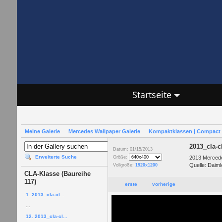
Startseite
Meine Galerie
Mercedes Wallpaper Galerie
Kompaktklassen | Compact 
2013_cla-c
Datum: 01/15/2013
Erweiterte Suche
2013 Mercede
Größe:
Quelle: Daiml
Vollgröße:
1920x1200
CLA-Klasse (Baureihe
117)
erste
vorherige
1. 2013_cla-cl...
...
12. 2013_cla-cl...