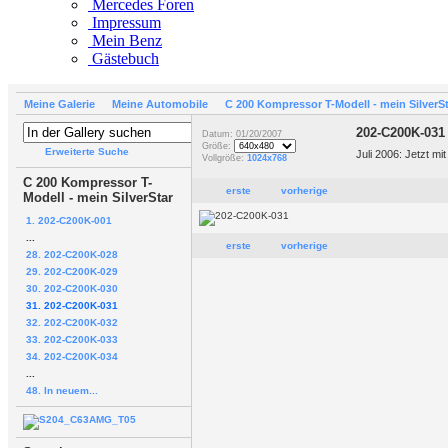
Mercedes Foren
Impressum
Mein Benz
Gästebuch
Meine Galerie
Meine Automobile
C 200 Kompressor T-Modell - mein SilverS
202-C200K-031
Datum: 01/20/2007
Größe:
Erweiterte Suche
Juli 2006: Jetzt mi
Vollgröße:
1024x768
C 200 Kompressor T-
erste
vorherige
Modell - mein SilverStar
1. 202-C200K-001
...
erste
vorherige
28. 202-C200K-028
29. 202-C200K-029
30. 202-C200K-030
31. 202-C200K-031
32. 202-C200K-032
33. 202-C200K-033
34. 202-C200K-034
...
48. In neuem...