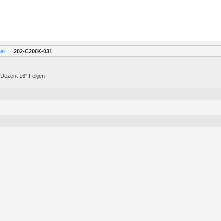
tar
202-C200K-031
t Dezent 16" Felgen