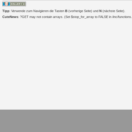
Tipp
: Verwende zum Navigieren die Tasten
B
(vorherige Seite) und
N
(nächste Seite).
CuteNews
: ?GET may not contain arrays. (Set $stop_for_array to FALSE in /inc/functions.i