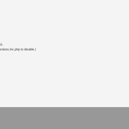
e).
tions.inc.php to disable.)