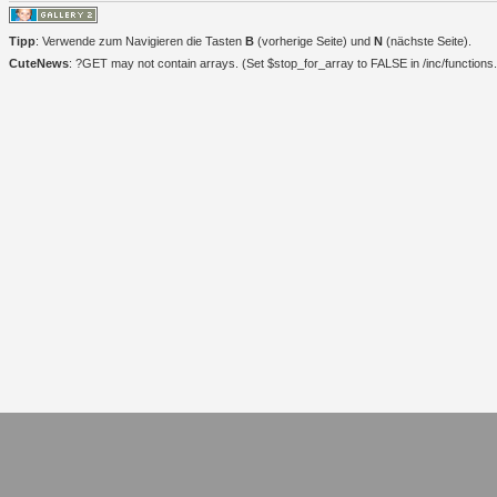
Tipp
: Verwende zum Navigieren die Tasten
B
(vorherige Seite) und
N
(nächste Seite).
CuteNews
: ?GET may not contain arrays. (Set $stop_for_array to FALSE in /inc/functions.i