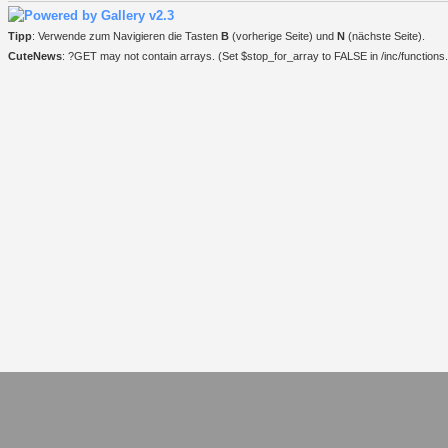
Tipp
: Verwende zum Navigieren die Tasten
B
(vorherige Seite) und
N
(nächste Seite).
CuteNews
: ?GET may not contain arrays. (Set $stop_for_array to FALSE in /inc/functions.i