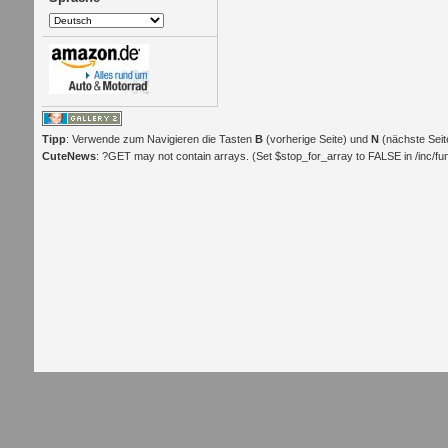
Tipp
: Verwende zum Navigieren die Tasten
B
(vorherige Seite) und
N
(nächste Seit
CuteNews
: ?GET may not contain arrays. (Set $stop_for_array to FALSE in /inc/func