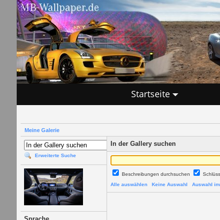
Startseite
Meine Galerie
In der Gallery suchen
Erweiterte Suche
Beschreibungen durchsuchen
Schlüs
Alle auswählen
Keine Auswahl
Auswahl inv
Sprache