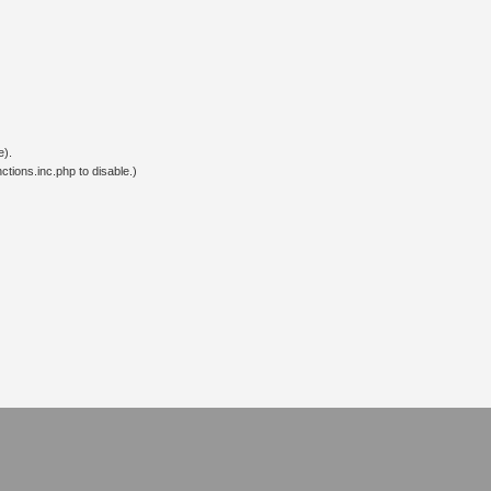
e).
tions.inc.php to disable.)