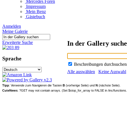
Mercedes Foren
Impressum
Mein Benz
Gästebuch
Anmelden
Meine Galerie
In der Gallery such
Erweiterte Suche
Sprache
Beschreibungen durchsuche
Alle auswählen
Keine Auswahl
Tipp
: Verwende zum Navigieren die Tasten
B
(vorherige Seite) und
N
(nächste Seite).
CuteNews
: ?GET may not contain arrays. (Set $stop_for_array to FALSE in /inc/functions.i