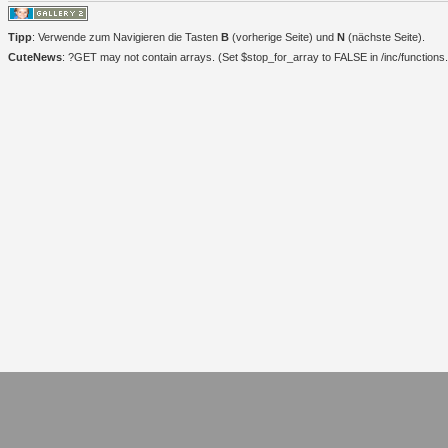
Tipp
: Verwende zum Navigieren die Tasten
B
(vorherige Seite) und
N
(nächste Seite).
CuteNews
: ?GET may not contain arrays. (Set $stop_for_array to FALSE in /inc/functions.i