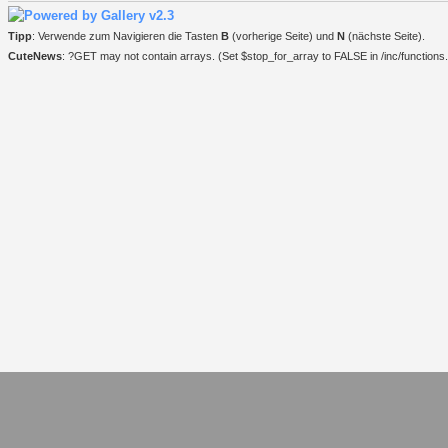
Tipp
: Verwende zum Navigieren die Tasten
B
(vorherige Seite) und
N
(nächste Seite).
CuteNews
: ?GET may not contain arrays. (Set $stop_for_array to FALSE in /inc/functions.i