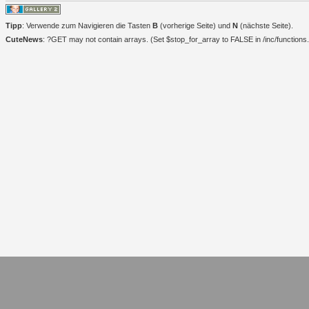
Tipp
: Verwende zum Navigieren die Tasten
B
(vorherige Seite) und
N
(nächste Seite).
CuteNews
: ?GET may not contain arrays. (Set $stop_for_array to FALSE in /inc/functions.i