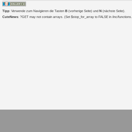
Tipp
: Verwende zum Navigieren die Tasten
B
(vorherige Seite) und
N
(nächste Seite).
CuteNews
: ?GET may not contain arrays. (Set $stop_for_array to FALSE in /inc/functions.i