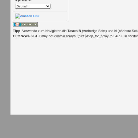
Tipp
: Verwende zum Navigieren die Tasten
B
(vorherige Seite) und
N
(nächste Seit
CuteNews
: ?GET may not contain arrays. (Set $stop_for_array to FALSE in /inc/func