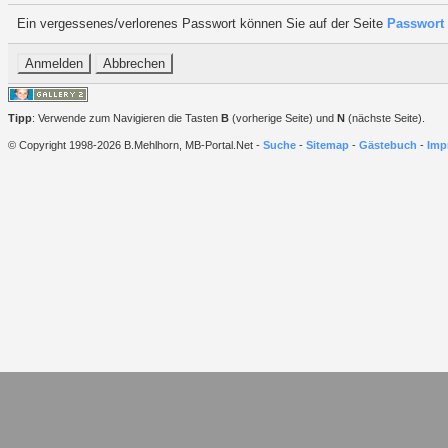
Ein vergessenes/verlorenes Passwort können Sie auf der Seite
Passwort 
Tipp
: Verwende zum Navigieren die Tasten
B
(vorherige Seite) und
N
(nächste Seite).
© Copyright 1998-2026 B.Mehlhorn, MB-Portal.Net -
Suche
-
Sitemap
-
Gästebuch
-
Imp