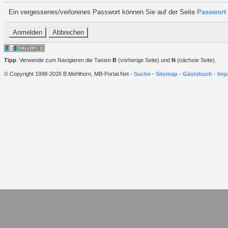
Ein vergessenes/verlorenes Passwort können Sie auf der Seite
Passwort 
Tipp
: Verwende zum Navigieren die Tasten
B
(vorherige Seite) und
N
(nächste Seite).
© Copyright 1998-2026 B.Mehlhorn, MB-Portal.Net -
Suche
-
Sitemap
-
Gästebuch
-
Imp