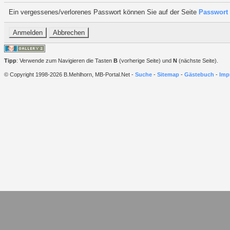
Ein vergessenes/verlorenes Passwort können Sie auf der Seite
Passwort 
Tipp
: Verwende zum Navigieren die Tasten
B
(vorherige Seite) und
N
(nächste Seite).
© Copyright 1998-2026 B.Mehlhorn, MB-Portal.Net -
Suche
-
Sitemap
-
Gästebuch
-
Imp