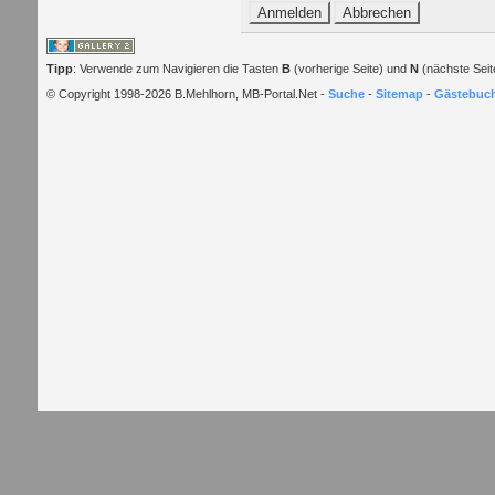
Tipp
: Verwende zum Navigieren die Tasten
B
(vorherige Seite) und
N
(nächste Seit
© Copyright 1998-2026 B.Mehlhorn, MB-Portal.Net -
Suche
-
Sitemap
-
Gästebuc