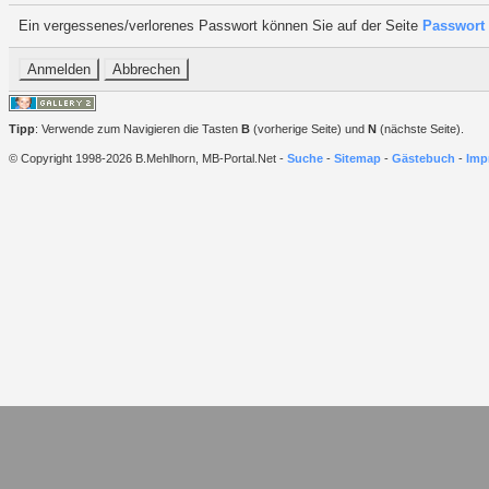
Ein vergessenes/verlorenes Passwort können Sie auf der Seite
Passwort 
Tipp
: Verwende zum Navigieren die Tasten
B
(vorherige Seite) und
N
(nächste Seite).
© Copyright 1998-2026 B.Mehlhorn, MB-Portal.Net -
Suche
-
Sitemap
-
Gästebuch
-
Imp